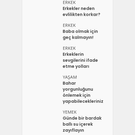
ERKEK
Erkekler neden
evlilikten korkar?
ERKEK
Baba olmak için
geç kalmayın!
ERKEK
Erkeklerin
sevgilerini ifade
etme yolları
YAŞAM
Bahar
yorgunluğunu
önlemek için
yapabilecekleriniz
YEMEK
Günde bir bardak
ballı su içerek
zayıflayın