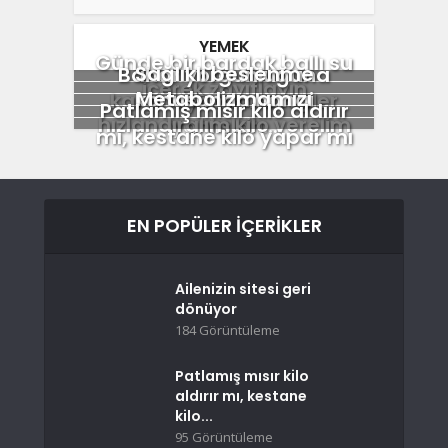
YEMEK
Günde bir bardak ballı su
Sağlıklı beslenme
Bahar yorgunluğuna
içerek zayıflayın
Metabolizmamızı
konusunda hangi
karşı faydalı meyveler
Patlamış mısır kilo aldırır
hızlandıralım kilo verelim
yanlışları...
mı, kestane kilo yapar mı
EN POPÜLER İÇERIKLER
Ailenizin sitesi geri
dönüyor
184 Görüntüleme
Patlamış mısır kilo
aldırır mı, kestane
kilo...
95 Görüntüleme