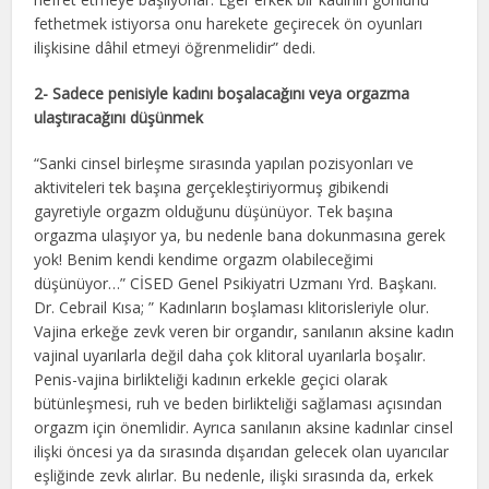
fethetmek istiyorsa onu harekete geçirecek ön oyunları
ilişkisine dâhil etmeyi öğrenmelidir” dedi.
2- Sadece penisiyle kadını boşalacağını veya orgazma
ulaştıracağını düşünmek
“Sanki cinsel birleşme sırasında yapılan pozisyonları ve
aktiviteleri tek başına gerçekleştiriyormuş gibikendi
gayretiyle orgazm olduğunu düşünüyor. Tek başına
orgazma ulaşıyor ya, bu nedenle bana dokunmasına gerek
yok! Benim kendi kendime orgazm olabileceğimi
düşünüyor…” CİSED Genel Psikiyatri Uzmanı Yrd. Başkanı.
Dr. Cebrail Kısa; ” Kadınların boşlaması klitorisleriyle olur.
Vajina erkeğe zevk veren bir organdır, sanılanın aksine kadın
vajinal uyarılarla değil daha çok klitoral uyarılarla boşalır.
Penis-vajina birlikteliği kadının erkekle geçici olarak
bütünleşmesi, ruh ve beden birlikteliği sağlaması açısından
orgazm için önemlidir. Ayrıca sanılanın aksine kadınlar cinsel
ilişki öncesi ya da sırasında dışarıdan gelecek olan uyarıcılar
eşliğinde zevk alırlar. Bu nedenle, ilişki sırasında da, erkek