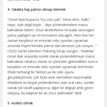
4- Yatakta hep patron olmayı istemek
“Cinsel ilişki boyunca ‘Yüz üstü yat!’, ‘Sırtını dön!, ‘Kalk!’, ‘
Hayır, öyle değil böyle…’ diye yönlendirmelere maruz
kalmaktan bıktım. Onun direktiflerine mi kulak vereceğim
yoksa yaptığım işe mi konsantre olacağım. Hem ben her
zaman karşılıksız ve emrivaki seks oyunları oynamak
zorunda mıyım?Kendini patron ilan etmesini çok seviyor…”
CİSED Genel Sekreteri Psikolog Serap Güngör ; “Kadınlar
cinsel ilişki sırasında sürekli olarak yönlendirilmeye maruz
kalmaktan rahatsız olurlar ve içlerinden gelmedikleri sürece
karşılıksız ve emrivaki seks oyunları oynamak istemezler.
Erkek herhangi bir fantezi ya da seks oyunu
gerçekleştirmeli, çok fazla emir vermekten kaçınmalıdır.
Erkeklerin en büyük yönlendirmesi olan oral seks, sürekli
olarak tek taraflı yapılıyorsa, diğer bir değişle artık görev
olduysa, bu kalıptan bir an önce çıkılmalıdır” dedi.
5- Aceleci olmak