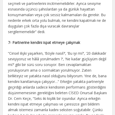
seçmeli ve partnerlerini incitmemelidirler. Ayrıca sevişme
esnasında üçüncü şahıslardan ya da günlük hayattan
konuşmamaları veya çok sessiz kalmamaları da gerekir. Bu
nedenle erkek orta yolu bulmalı, ne kendini kapatmalı ne de
duyguları çok fazla dışa vuracak davranışlar
sergilememelidir” dedi.
7- Partnerine kendini ispat etmeye çalışmak
“Cinsel ilişki yaşarken, ‘Böyle nasıl?’, ‘Bu iyi mi?’, ’20 dakikadır
sevişiyoruz ve hâlâ yorulmadım ?’, ‘Ne kadar güçlüyüm değil
mi?’ gibi bir sürü soru soruyor. Ben cevaplamaktan
yoruluyorum ama o sormaktan yorulmuyor. Zaten
birlikteyiz ve yatakta nasıl olduğunu biliyorum. Yine de, bana
kendini kanıtlamaya çalışıyor…” Erkeğin yatakta partneriyle
geçirdiği anlarda sadece kendisinin performans gösterdiğini
düşünmemesinin gerektiğini belirten CİSED Onursal Başkanı
Dr. Cem Keçe, “Seks iki kişilik bir oyundur. Ayrıca erkeğin
kendini ispat etmeye çalışması ve çaresizce geri bildirim
almak istemesi zamanla kadını seksten soğutabilir. Çünkü