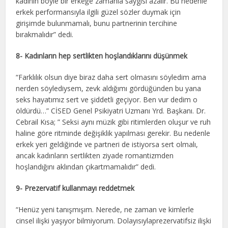
kadının böyle bir erkeğe zamanla saygısı azalır. Bu nedenle
erkek performansıyla ilgili güzel sözler duymak için
girişimde bulunmamalı, bunu partnerinin tercihine
bırakmalıdır” dedi.
8- Kadınların hep sertlikten hoşlandıklarını düşünmek
“Farklılık olsun diye biraz daha sert olmasını söyledim ama
nerden söylediysem, zevk aldığımı gördüğünden bu yana
seks hayatımız sert ve şiddetli geçiyor. Ben vur dedim o
öldürdü…” CİSED Genel Psikiyatri Uzmanı Yrd. Başkanı. Dr.
Cebrail Kısa; ” Seksi aynı müzik gibi ritimlerden oluşur ve ruh
haline göre ritminde değişiklik yapılması gerekir. Bu nedenle
erkek yeri geldiğinde ve partneri de istiyorsa sert olmalı,
ancak kadınların sertlikten ziyade romantizmden
hoşlandığını aklından çıkartmamalıdır” dedi.
9- Prezervatif kullanmayı reddetmek
“Henüz yeni tanışmışım. Nerede, ne zaman ve kimlerle
cinsel ilişki yaşıyor bilmiyorum. Dolayısıylaprezervatifsiz ilişki