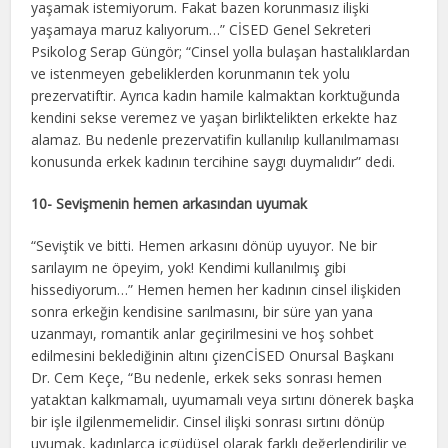
yaşamak istemiyorum. Fakat bazen korunmasız ilişki
yaşamaya maruz kalıyorum…” CİSED Genel Sekreteri
Psikolog Serap Güngör; “Cinsel yolla bulaşan hastalıklardan
ve istenmeyen gebeliklerden korunmanın tek yolu
prezervatiftir. Ayrıca kadın hamile kalmaktan korktuğunda
kendini sekse veremez ve yaşan birliktelikten erkekte haz
alamaz. Bu nedenle prezervatifin kullanılıp kullanılmaması
konusunda erkek kadının tercihine saygı duymalıdır” dedi.
10- Sevişmenin hemen arkasından uyumak
“Seviştik ve bitti. Hemen arkasını dönüp uyuyor. Ne bir
sarılayım ne öpeyim, yok! Kendimi kullanılmış gibi
hissediyorum…” Hemen hemen her kadının cinsel ilişkiden
sonra erkeğin kendisine sarılmasını, bir süre yan yana
uzanmayı, romantik anlar geçirilmesini ve hoş sohbet
edilmesini beklediğinin altını çizenCİSED Onursal Başkanı
Dr. Cem Keçe, “Bu nedenle, erkek seks sonrası hemen
yataktan kalkmamalı, uyumamalı veya sırtını dönerek başka
bir işle ilgilenmemelidir. Cinsel ilişki sonrası sırtını dönüp
uyumak, kadınlarca içgüdüsel olarak farklı değerlendirilir ve