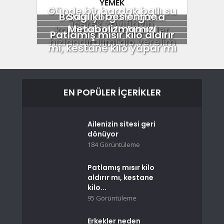
YEMEK
Günde bir bardak ballı su
Sağlıklı beslenme
Bahar yorgunluğuna
içerek zayıflayın
Metabolizmamızı
konusunda hangi
karşı faydalı meyveler
Patlamış mısır kilo aldırır
hızlandıralım kilo verelim
yanlışları...
mı, kestane kilo yapar mı
EN POPÜLER İÇERIKLER
Ailenizin sitesi geri
dönüyor
184 Görüntüleme
Patlamış mısır kilo
aldırır mı, kestane
kilo...
95 Görüntüleme
Erkekler neden