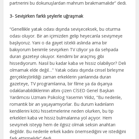
partnerini bu dokunuşlardan mahrum bırakmamalıdır” dedi.
3- Sevişirken farklı şeylerle uğraşmak
“Genellikle yatak odası dışında sevişeceksek, bu oturma
odası oluyor. Bir an içimizden gelip heyecanla sevişmeye
başlıyoruz. Yani o da gayet istekli aslında ama bir
bakıyorum benimle sevişirken TV izliyor ya da sehpada
duran gazeteyi okuyor. Kendimi bir araçmış gibi
hissediyorum. Nasıl bu kadar kaba ve hissiz olabiliyor? Deli
olmamak elde değil…” Yatak odası dışında cinsel birleşme
gerçekleştirildiği zaman erkeklerin yanlarında duran
gazeteye, TV programlarına, bir filme ya da dışarıya
odaklanabildiklerinin altını çizen CİSED Genel Başkan
Yardımcısı Uzmanı Psikolog Yasemin Yıldız, “Bu nedenle,
romantik bir an yaşayamıyorlar. Bu durum kadınların
kendilerini kötü hissetmelerine neden olurken, bu tip
erkekleri kaba ve hissiz bulmalarına yol açıyor. Hem
sevişmek isteyip hem de ilgisiz olmak seksin anahtarı
değildir. Bu nedenle erkek kadını önemsediğini ve istediğini
fark ettirmelidir” dedi.