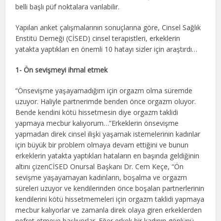
belli başlı püf noktalara varılabilir.
Yapılan anket çalışmalarının sonuçlarına göre, Cinsel Sağlık
Enstitü Derneği (CİSED) cinsel terapistleri, erkeklerin
yatakta yaptıkları en önemli 10 hatayı sizler için araştırdı…
1- Ön sevişmeyi ihmal etmek
“Önsevişme yaşayamadığım için orgazm olma süremde
uzuyor. Haliyle partnerimde benden önce orgazm oluyor.
Bende kendini kötü hissetmesin diye orgazm taklidi
yapmaya mecbur kalıyorum…”Erkeklerin önsevişme
yapmadan direk cinsel ilişki yaşamak istemelerinin kadınlar
için büyük bir problem olmaya devam ettiğini ve bunun
erkeklerin yatakta yaptıkları hataların en başında geldiğinin
altını çizenCİSED Onursal Başkanı Dr. Cem Keçe, “Ön
sevişme yaşayamayan kadınların, boşalma ve orgazm
süreleri uzuyor ve kendilerinden önce boşalan partnerlerinin
kendilerini kötü hissetmemeleri için orgazm taklidi yapmaya
mecbur kalıyorlar ve zamanla direk olaya giren erkeklerden
nefret etmeye başlıyorlar. Eğer erkek bir kadının gönlünü