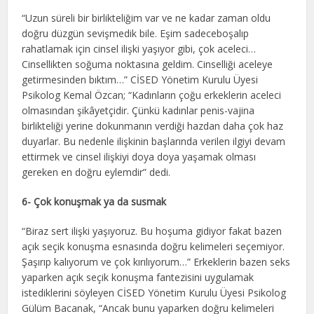
“Uzun süreli bir birlikteliğim var ve ne kadar zaman oldu
doğru düzgün sevişmedik bile. Eşim sadeceboşalıp
rahatlamak için cinsel ilişki yaşıyor gibi, çok aceleci…
Cinsellikten soğuma noktasına geldim. Cinselliği aceleye
getirmesinden bıktım…” CİSED Yönetim Kurulu Üyesi
Psikolog Kemal Özcan; “Kadınların çoğu erkeklerin aceleci
olmasından şikâyetçidir. Çünkü kadınlar penis-vajina
birlikteliği yerine dokunmanın verdiği hazdan daha çok haz
duyarlar. Bu nedenle ilişkinin başlarında verilen ilgiyi devam
ettirmek ve cinsel ilişkiyi doya doya yaşamak olması
gereken en doğru eylemdir” dedi.
6- Çok konuşmak ya da susmak
“Biraz sert ilişki yaşıyoruz. Bu hoşuma gidiyor fakat bazen
açık seçik konuşma esnasında doğru kelimeleri seçemiyor.
Şaşırıp kalıyorum ve çok kırılıyorum…” Erkeklerin bazen seks
yaparken açık seçik konuşma fantezisini uygulamak
istediklerini söyleyen CİSED Yönetim Kurulu Üyesi Psikolog
Gülüm Bacanak, “Ancak bunu yaparken doğru kelimeleri