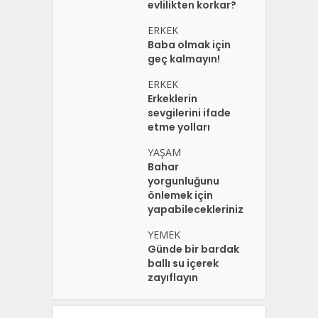
evlilikten korkar?
ERKEK
Baba olmak için
geç kalmayın!
ERKEK
Erkeklerin
sevgilerini ifade
etme yolları
YAŞAM
Bahar
yorgunluğunu
önlemek için
yapabilecekleriniz
YEMEK
Günde bir bardak
ballı su içerek
zayıflayın