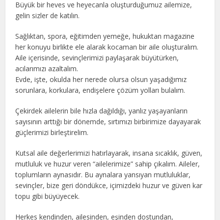
Büyük bir heves ve heyecanla oluşturduğumuz ailemize,
gelin sizler de katılın.
Sağlıktan, spora, eğitimden yemeğe, hukuktan magazine
her konuyu birlikte ele alarak kocaman bir aile oluşturalım.
Aile içerisinde, sevinçlerimizi paylaşarak büyütürken,
acılarımızı azaltalım.
Evde, işte, okulda her nerede olursa olsun yaşadığımız
sorunlara, korkulara, endişelere çözüm yolları bulalım.
Çekirdek ailelerin bile hızla dağıldığı, yanlız yaşayanların
sayısının arttığı bir dönemde, sırtımızı birbirimize dayayarak
güçlerimizi birleştirelim.
Kutsal aile değerlerimizi hatırlayarak, insana sıcaklık, güven,
mutluluk ve huzur veren “ailelerimize” sahip çıkalım. Aileler,
toplumların aynasıdır. Bu aynalara yansıyan mutluluklar,
sevinçler, bize geri döndükce, içimizdeki huzur ve güven kar
topu gibi büyüyecek.
Herkes kendinden, ailesinden, eşinden dostundan,