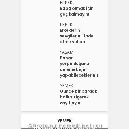
ERKEK
Baba olmak için
geç kalmayın!
ERKEK
Erkeklerin
sevgilerini ifade
etme yolları
YAŞAM
Bahar
yorgunluğunu
önlemek için
yapabilecekleriniz
YEMEK
Günde bir bardak
ballı su içerek
zayıflayın
YEMEK
Günde bir bardak ballı su
Sağlıklı beslenme
Bahar yorgunluğuna