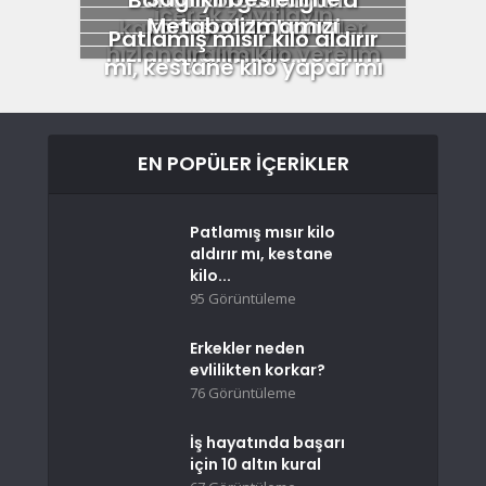
içerek zayıflayın
Metabolizmamızı
konusunda hangi
karşı faydalı meyveler
Patlamış mısır kilo aldırır
hızlandıralım kilo verelim
yanlışları...
mı, kestane kilo yapar mı
EN POPÜLER İÇERIKLER
Patlamış mısır kilo
aldırır mı, kestane
kilo...
95 Görüntüleme
Erkekler neden
evlilikten korkar?
76 Görüntüleme
İş hayatında başarı
için 10 altın kural